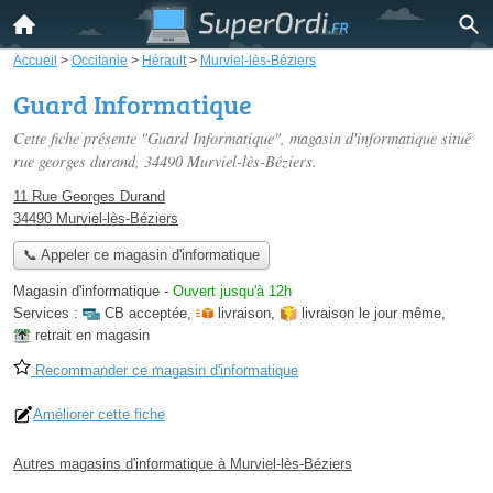
Accueil
>
Occitanie
>
Hérault
>
Murviel-lès-Béziers
Guard Informatique
Cette fiche présente "Guard Informatique", magasin d'informatique situé
rue georges durand
, 34490 Murviel-lès-Béziers.
11 Rue Georges Durand
34490 Murviel-lès-Béziers
📞 Appeler ce magasin d'informatique
Magasin d'informatique
-
Ouvert jusqu'à 12h
Services :
CB acceptée
,
livraison
,
livraison le jour même
,
retrait en magasin
Recommander ce magasin d'informatique
Améliorer cette fiche
Autres magasins d'informatique à Murviel-lès-Béziers