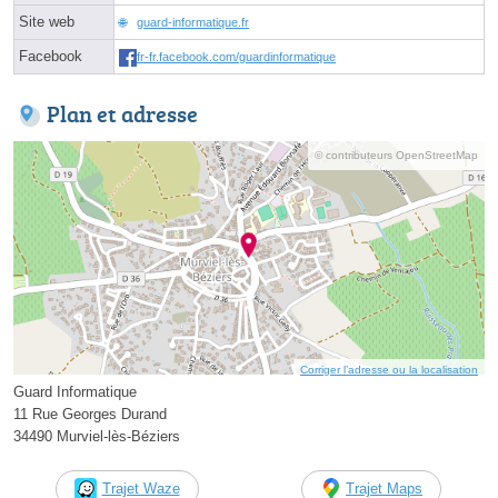
Site web
guard-informatique.fr
Facebook
fr-fr.facebook.com/guardinformatique
Plan et adresse
© contributeurs OpenStreetMap
Corriger l’adresse ou la localisation
Guard Informatique
11 Rue Georges Durand
34490 Murviel-lès-Béziers
Trajet Waze
Trajet Maps