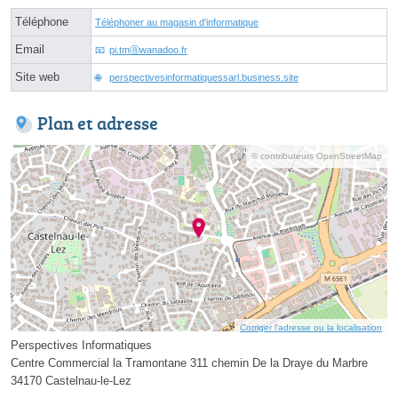
Téléphone
Téléphoner au magasin d'informatique
Email
pi.tmⓐwanadoo.fr
Site web
perspectivesinformatiquessarl.business.site
Plan et adresse
© contributeurs OpenStreetMap
Corriger l’adresse ou la localisation
Perspectives Informatiques
Centre Commercial la Tramontane 311 chemin De la Draye du Marbre
34170 Castelnau-le-Lez