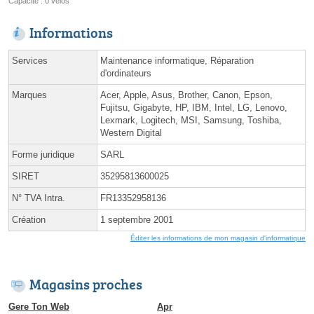
Capacité : 0 vélos
Informations
Services
Maintenance informatique, Réparation
d'ordinateurs
Marques
Acer, Apple, Asus, Brother, Canon, Epson,
Fujitsu, Gigabyte, HP, IBM, Intel, LG, Lenovo,
Lexmark, Logitech, MSI, Samsung, Toshiba,
Western Digital
Forme juridique
SARL
SIRET
35295813600025
N° TVA Intra.
FR13352958136
Création
1 septembre 2001
Éditer les informations de mon magasin d'informatique
Magasins proches
Gere Ton Web
Apr