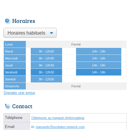
Horaires
Lundi
Fermé
Mardi
9h - 12h30
14h - 19h
Mercredi
9h - 12h30
14h - 19h
Jeudi
9h - 12h30
14h - 19h
Vendredi
9h - 12h30
14h - 19h
Samedi
9h - 12h30
Dimanche
Fermé
Signaler une erreur
Contact
Téléphone
Téléphoner au magasin d'informatique
Email
massarticⓐevolution-network.com