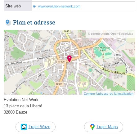
Site web
www.evolution-network.com
Plan et adresse
© contributeurs OpenStreetMap
Corriger l’adresse ou la localisation
Evolution Net Work
13 place de la Liberté
32800 Eauze
Trajet Waze
Trajet Maps