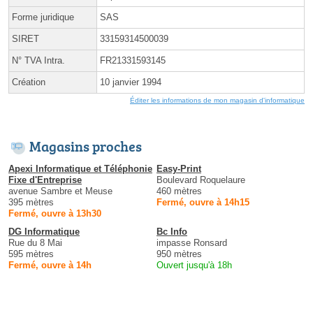
Forme juridique
SAS
SIRET
33159314500039
N° TVA Intra.
FR21331593145
Création
10 janvier 1994
Éditer les informations de mon magasin d'informatique
Magasins proches
Apexi Informatique et Téléphonie
Easy-Print
Fixe d'Entreprise
Boulevard Roquelaure
avenue Sambre et Meuse
460 mètres
395 mètres
Fermé, ouvre à 14h15
Fermé, ouvre à 13h30
DG Informatique
Bc Info
Rue du 8 Mai
impasse Ronsard
595 mètres
950 mètres
Fermé, ouvre à 14h
Ouvert jusqu'à 18h