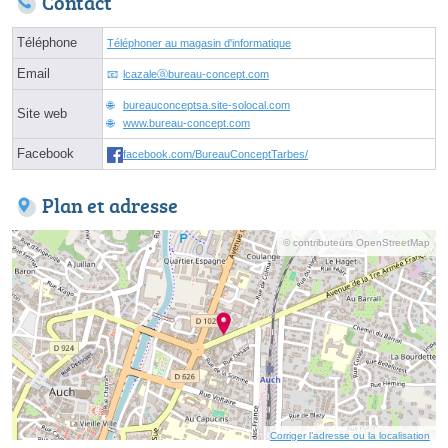
Contact
Téléphone
Téléphoner au magasin d'informatique
Email
lcazaleⓐbureau-concept.com
bureauconceptsa.site-solocal.com
Site web
www.bureau-concept.com
Facebook
facebook.com/BureauConceptTarbes/
Plan et adresse
© contributeurs OpenStreetMap
Corriger l’adresse ou la localisation