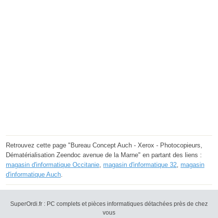
Retrouvez cette page "Bureau Concept Auch - Xerox - Photocopieurs,
Dématérialisation Zeendoc avenue de la Marne" en partant des liens :
magasin d'informatique Occitanie
,
magasin d'informatique 32
,
magasin
d'informatique Auch
.
SuperOrdi.fr : PC complets et pièces informatiques détachées près de chez
vous