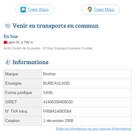
Trajet Waze
Trajet Maps
Venir en transports en commun
En bus
Ligne 55, à 706 m
Arrêt Centre de tri postal - 22 Rue Gaspard-Gustave Coriolis
Informations
Marque
Brother
Enseigne
BUREAULAND
Forme juridique
SARL
SIRET
41408358400030
N° TVA Intra.
FR88414083584
Création
1 décembre 2008
Éditer les informations de mon magasin d'informatique