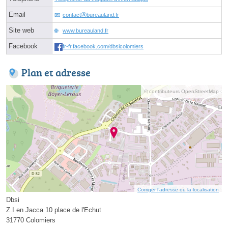
Email
contactⓐbureauland.fr
Site web
www.bureauland.fr
Facebook
fr-fr.facebook.com/dbsicolomiers
Plan et adresse
© contributeurs OpenStreetMap
Corriger l’adresse ou la localisation
Dbsi
Z.I en Jacca 10 place de l'Echut
31770 Colomiers