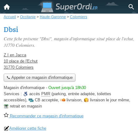
Accueil
>
Occitanie
>
Haute-Garonne
>
Colomiers
Dbsi
Cette fiche présente "Dbsi", magasin d'informatique situé
place de l'echut
,
31770 Colomiers.
Z.I en Jacca
10 place de l'Echut
31770 Colomiers
📞 Appeler ce magasin d'informatique
Magasin d'informatique
-
Ouvert jusqu'à 18h30
Services :
accès
PMR
(parking, entrée adaptée, toilettes
accessibles)
,
CB acceptée
,
livraison
,
livraison le jour même
,
retrait en magasin
Recommander ce magasin d'informatique
Améliorer cette fiche