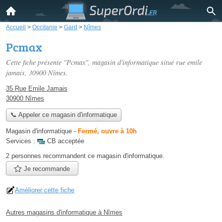
Accueil
>
Occitanie
>
Gard
>
Nîmes
Pcmax
Cette fiche présente "Pcmax", magasin d'informatique situé
rue emile
jamais
, 30900 Nîmes.
35 Rue Emile Jamais
30900 Nîmes
📞 Appeler ce magasin d'informatique
Magasin d'informatique
-
Fermé, ouvre à 10h
Services :
CB acceptée
2 personnes
recommandent
ce magasin d'informatique.
Je recommande
Améliorer cette fiche
Autres magasins d'informatique à Nîmes