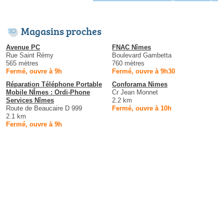
Magasins proches
Avenue PC
FNAC Nîmes
Rue Saint Rémy
Boulevard Gambetta
565 mètres
760 mètres
Fermé, ouvre à 9h
Fermé, ouvre à 9h30
Réparation Téléphone Portable
Conforama Nimes
Mobile NÎmes : Ordi-Phone
Cr Jean Monnet
Services Nîmes
2.2 km
Route de Beaucaire D 999
Fermé, ouvre à 10h
2.1 km
Fermé, ouvre à 9h