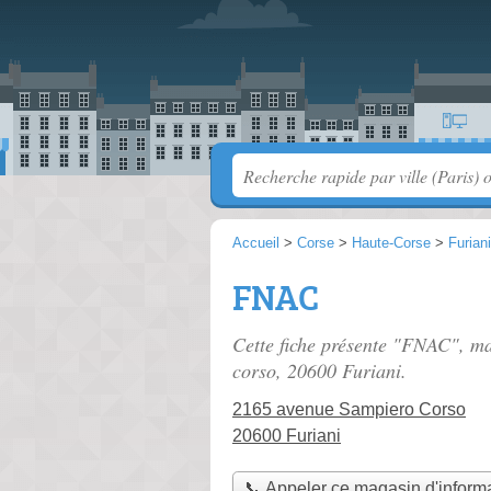
Accueil
>
Corse
>
Haute-Corse
>
Furiani
FNAC
Cette fiche présente "FNAC", ma
corso
, 20600 Furiani.
2165 avenue Sampiero Corso
20600 Furiani
📞 Appeler ce magasin d'inform