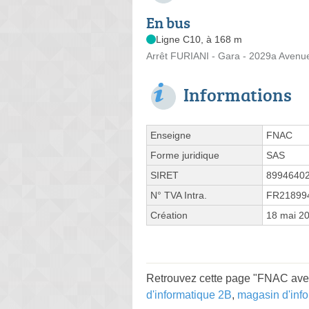
En bus
Ligne C10, à 168 m
Arrêt FURIANI - Gara - 2029a Avenu
Informations
Enseigne
FNAC
Forme juridique
SAS
SIRET
8994640
N° TVA Intra.
FR21899
Création
18 mai 2
Retrouvez cette page "FNAC aven
d'informatique 2B
,
magasin d'info