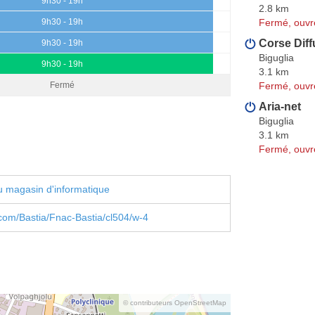
9h30 - 19h
2.8 km
Fermé, ouvr
9h30 - 19h
Corse Diff
9h30 - 19h
Biguglia
9h30 - 19h
3.1 km
Fermé, ouvr
Fermé
Aria-net
Biguglia
3.1 km
Fermé, ouvr
 magasin d'informatique
com/Bastia/Fnac-Bastia/cl504/w-4
© contributeurs OpenStreetMap