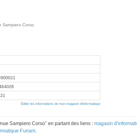
e Sampiero Corso
2800021
464028
021
Éditer les informations de mon magasin d'informatique
ue Sampiero Corso" en partant des liens :
magasin d'informat
rmatique Furiani
.