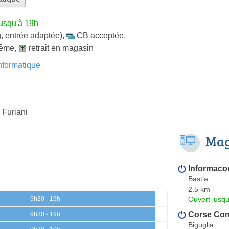
jusqu'à 19h
, entrée adaptée)
,
CB acceptée
,
même
,
retrait en magasin
formatique
 Furiani
Mag
Informaco
Bastia
2.5 km
Ouvert jusqu
9h30 - 19h
Corse Conc
9h30 - 19h
Biguglia