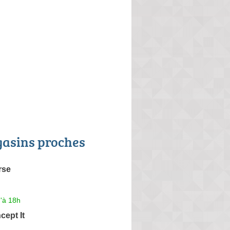
asins proches
rse
'à 18h
ept It