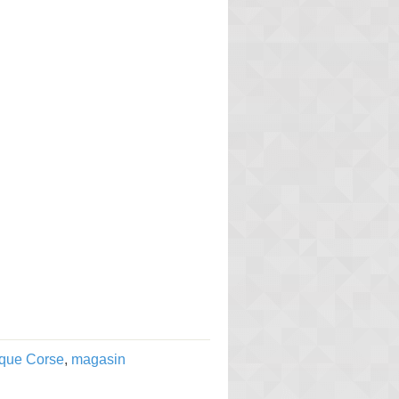
ique Corse
,
magasin