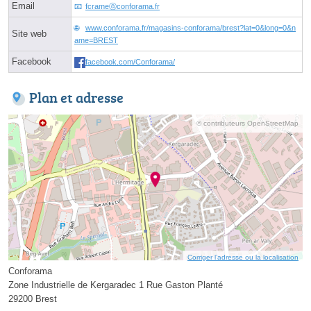
Email
fcrameⓐconforama.fr
www.conforama.fr/magasins-conforama/brest?lat=0&long=0&n
Site web
ame=BREST
Facebook
facebook.com/Conforama/
Plan et adresse
© contributeurs OpenStreetMap
Corriger l’adresse ou la localisation
Conforama
Zone Industrielle de Kergaradec 1 Rue Gaston Planté
29200 Brest