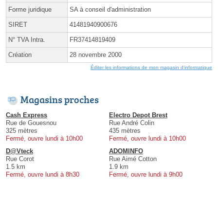
Forme juridique
SA à conseil d'administration
SIRET
41481940900676
N° TVA Intra.
FR37414819409
Création
28 novembre 2000
Éditer les informations de mon magasin d'informatique
Magasins proches
Cash Express
Electro Depot Brest
Rue de Gouesnou
Rue André Colin
325 mètres
435 mètres
Fermé, ouvre lundi à 10h00
Fermé, ouvre lundi à 10h00
D@Vteck
ADOMINFO
Rue Corot
Rue Aimé Cotton
1.5 km
1.9 km
Fermé, ouvre lundi à 8h30
Fermé, ouvre lundi à 9h00