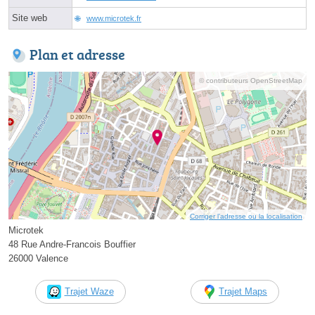
Site web
www.microtek.fr
Plan et adresse
© contributeurs OpenStreetMap
Corriger l’adresse ou la localisation
Microtek
48 Rue Andre-Francois Bouffier
26000 Valence
Trajet Waze
Trajet Maps