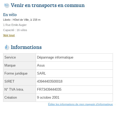
Venir en transports en commun
En vélo
Libelo : Hôtel de Ville, à 158 m
1 Rue Emile Augier
Capacité : 16 vélos
Voir tout
Informations
Service
Dépannage informatique
Marque
Asus
Forme juridique
SARL
SIRET
43944403500018
N° TVA Intra.
FR73439444035
Création
9 octobre 2001
Éditer les informations de mon magasin d'informatique