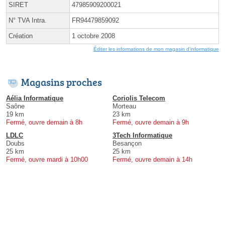
SIRET
47985909200021
N° TVA Intra.
FR94479859092
Création
1 octobre 2008
Éditer les informations de mon magasin d'informatique
Magasins proches
Aélia Informatique
Coriolis Telecom
Saône
Morteau
19 km
23 km
Fermé, ouvre demain à 8h
Fermé, ouvre demain à 9h
LDLC
3Tech Informatique
Doubs
Besançon
25 km
25 km
Fermé, ouvre mardi à 10h00
Fermé, ouvre demain à 14h