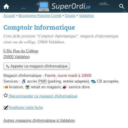
Accueil
>
Bourgogne-Franche-Comté
>
Doubs
>
Valdahon
Comptoir Informatique
Cette fiche présente "Comptoir Informatique", magasin d'informatique
situé
rue du collège
, 25800 Valdahon.
6 Bis Rue du Collège
25800 Valdahon
📞 Appeler ce magasin d'informatique
Magasin d'informatique
-
Fermé, ouvre mardi à 10h00
Services :
accès
PMR
(parking, entrée adaptée)
,
CB acceptée
,
livraison
,
retrait en magasin
,
service drive
Recommander ce magasin d'informatique
Améliorer cette fiche
Autres magasins d'informatique à Valdahon