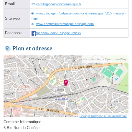
Email
estelleⓐcomptoirinformatique.fr
www.calipage.fr/calipage-comptoir-informatique_1115_magasin.
Site web
html
www.comptoirinformatique-calipage.com
Facebook
facebook.com/Calipage.Officiel/
Plan et adresse
© contributeurs OpenStreetMap
Corriger l’adresse ou la localisation
Comptoir Informatique
6 Bis Rue du Collège