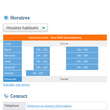
Horaires
Samedi prochain :
Jour férié (Assomption)
Lundi
Fermé
Mardi
10h - 12h
14h - 18h
Mercredi
10h - 12h
14h - 18h
Jeudi
10h - 12h
14h - 18h
Vendredi
10h - 12h
14h - 18h
Samedi
9h - 12h
Dimanche
Fermé
Signaler une erreur
Contact
Téléphone
Téléphoner au magasin d'informatique