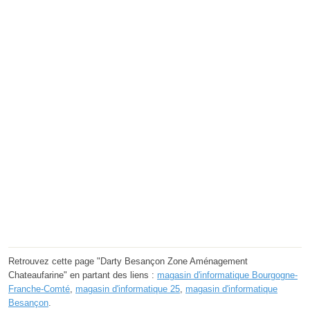
Retrouvez cette page "Darty Besançon Zone Aménagement
Chateaufarine" en partant des liens :
magasin d'informatique Bourgogne-
Franche-Comté
,
magasin d'informatique 25
,
magasin d'informatique
Besançon
.