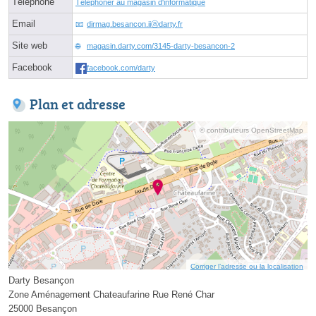
Téléphone
Téléphoner au magasin d'informatique
Email
dirmag.besancon.iiⓐdarty.fr
Site web
magasin.darty.com/3145-darty-besancon-2
Facebook
facebook.com/darty
Plan et adresse
© contributeurs OpenStreetMap
Corriger l’adresse ou la localisation
Darty Besançon
Zone Aménagement Chateaufarine Rue René Char
25000 Besançon