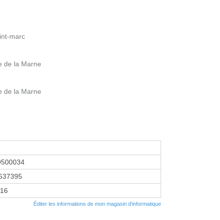
int-marc
e de la Marne
e de la Marne
9500034
637395
016
Éditer les informations de mon magasin d'informatique