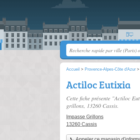
Accueil
>
Provence-Alpes-Côte d'Azur
Actiloc Eutixia
Cette fiche présente "Actiloc Eu
grillons
, 13260 Cassis.
Impasse Grillons
13260 Cassis
📞 Appeler ce magasin d'inform