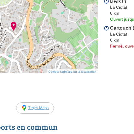
DARTY
La Ciotat
6 km
Ouvert jusqu
Cartouch'
La Ciotat
6 km
Fermé, ouvr
Corriger l’adresse ou la localisation
Trajet Maps
ports en commun