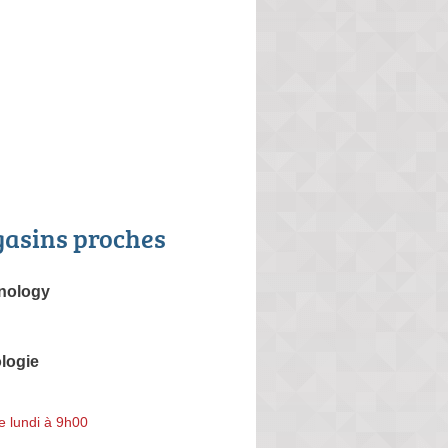
asins proches
nology
logie
e lundi à 9h00