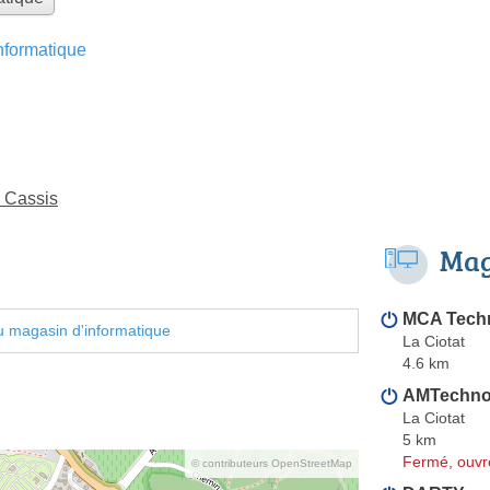
formatique
à Cassis
Mag
MCA Tech
 magasin d'informatique
La Ciotat
4.6 km
AMTechno
La Ciotat
5 km
Fermé, ouvr
© contributeurs OpenStreetMap