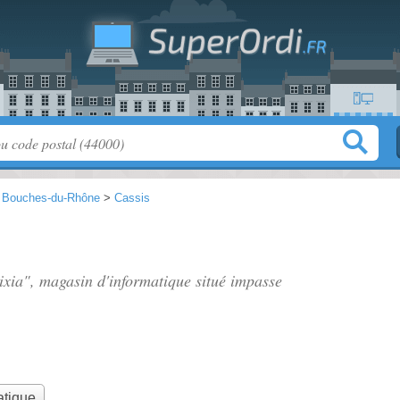
>
Bouches-du-Rhône
>
Cassis
tixia", magasin d'informatique situé
impasse
atique