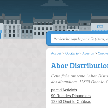
Accueil
>
Occitanie
>
Aveyron
>
Onet-l
Abor Distributio
Cette fiche présente "Abor Distr
des dinandiers
, 12850 Onet-le-
parc d'Activités
90 Rue des Dinandiers
12850 Onet-le-Château