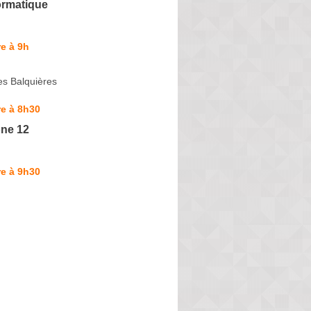
ormatique
e à 9h
es Balquières
e à 8h30
ne 12
e à 9h30