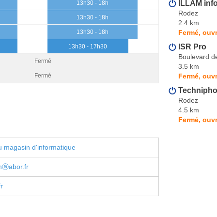
ILLAM inf
13h30 - 18h
Rodez
13h30 - 18h
2.4 km
Fermé, ouvr
13h30 - 18h
ISR Pro
13h30 - 17h30
Boulevard d
Fermé
3.5 km
Fermé, ouvr
Fermé
Technipho
Rodez
4.5 km
Fermé, ouvr
 magasin d'informatique
ⓐabor.fr
r