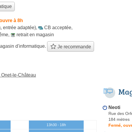
atique
ouvre à 8h
, entrée adaptée)
,
CB acceptée
,
même
,
retrait en magasin
agasin d'informatique.
Je recommande
à Onet-le-Château
Mag
Neoti
Rue des Orf
184 mètres
Fermé, ouvr
13h30 - 18h