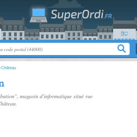
e-Château
n
ibution", magasin d'informatique situé
rue
Château.