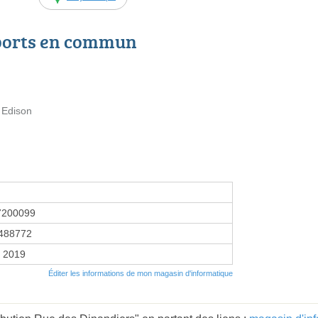
ports en commun
 Edison
7200099
488772
r 2019
Éditer les informations de mon magasin d'informatique