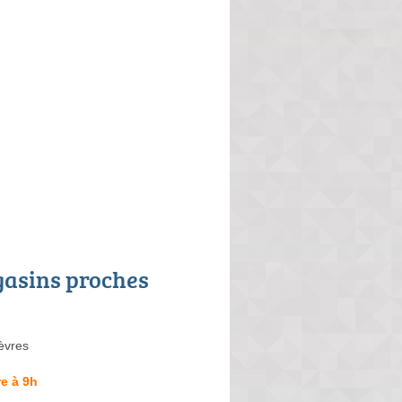
asins proches
èvres
e à 9h