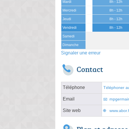
Mardi
8h - 12h
Mercredi
8h - 12h
Jeudi
8h - 12h
Vendredi
8h - 12h
Samedi
Dimanche
Signaler une erreur
Contact
Téléphone
Téléphoner au
Email
mpgermain
Site web
www.abor.f