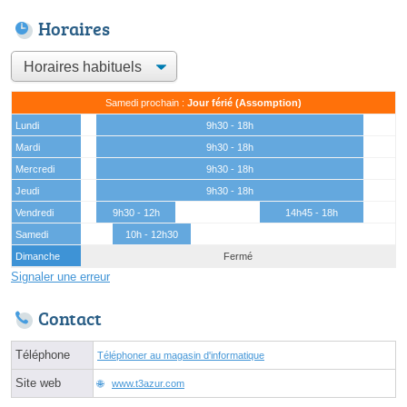
Horaires
Samedi prochain :
Jour férié (Assomption)
Lundi
9h30 - 18h
Mardi
9h30 - 18h
Mercredi
9h30 - 18h
Jeudi
9h30 - 18h
Vendredi
9h30 - 12h
14h45 - 18h
Samedi
10h - 12h30
Dimanche
Fermé
Signaler une erreur
Contact
Téléphone
Téléphoner au magasin d'informatique
Site web
www.t3azur.com