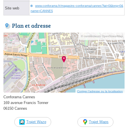
www.conforama.fr/magasins-conforama/cannes?lat=0&long=0&
Site web
name=CANNES
Plan et adresse
© contributeurs OpenStreetMap
Corriger l’adresse ou la localisation
Conforama Cannes
169 avenue Francis Tonner
06150 Cannes
Trajet Waze
Trajet Maps