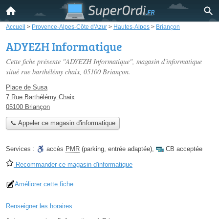
Accueil
>
Provence-Alpes-Côte d'Azur
>
Hautes-Alpes
>
Briançon
ADYEZH Informatique
Cette fiche présente "ADYEZH Informatique", magasin d'informatique
situé
rue barthélémy chaix
, 05100 Briançon.
Place de Susa
7 Rue Barthélémy Chaix
05100 Briançon
📞 Appeler ce magasin d'informatique
Services :
accès
PMR
(parking, entrée adaptée)
,
CB acceptée
Recommander ce magasin d'informatique
Améliorer cette fiche
Renseigner les horaires