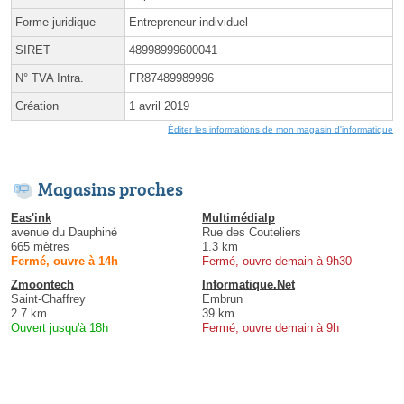
Forme juridique
Entrepreneur individuel
SIRET
48998999600041
N° TVA Intra.
FR87489989996
Création
1 avril 2019
Éditer les informations de mon magasin d'informatique
Magasins proches
Eas'ink
Multimédialp
avenue du Dauphiné
Rue des Couteliers
665 mètres
1.3 km
Fermé, ouvre à 14h
Fermé, ouvre demain à 9h30
Zmoontech
Informatique.Net
Saint-Chaffrey
Embrun
2.7 km
39 km
Ouvert jusqu'à 18h
Fermé, ouvre demain à 9h