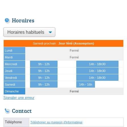
Horaires
Samedi prochain :
Jour férié (Assomption)
Lundi
Fermé
Mardi
Fermé
Mercredi
9h - 12h
14h - 18h30
Jeudi
9h - 12h
14h - 18h30
Vendredi
9h - 12h
14h - 18h30
Samedi
9h - 12h
14h - 16h
Dimanche
Fermé
Signaler une erreur
Contact
Téléphone
Téléphoner au magasin d'informatique