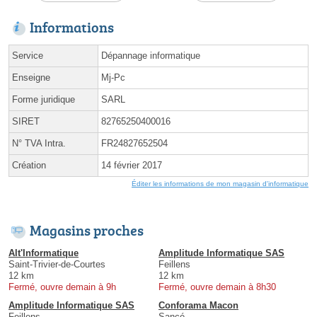
Informations
Service
Dépannage informatique
Enseigne
Mj-Pc
Forme juridique
SARL
SIRET
82765250400016
N° TVA Intra.
FR24827652504
Création
14 février 2017
Éditer les informations de mon magasin d'informatique
Magasins proches
Alt'Informatique
Amplitude Informatique SAS
Saint-Trivier-de-Courtes
Feillens
12 km
12 km
Fermé, ouvre demain à 9h
Fermé, ouvre demain à 8h30
Amplitude Informatique SAS
Conforama Macon
Feillens
Sancé