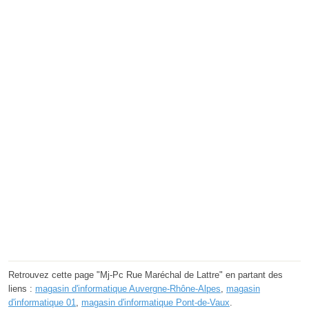
Retrouvez cette page "Mj-Pc Rue Maréchal de Lattre" en partant des
liens :
magasin d'informatique Auvergne-Rhône-Alpes
,
magasin
d'informatique 01
,
magasin d'informatique Pont-de-Vaux
.