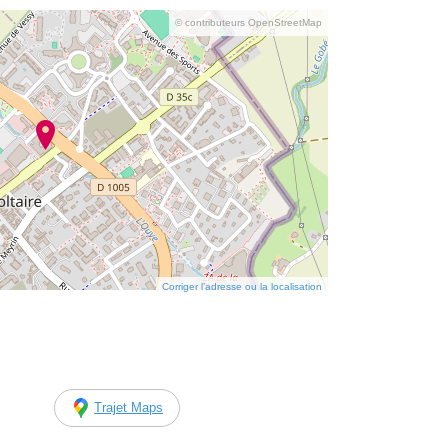
© contributeurs OpenStreetMap
Corriger l’adresse ou la localisation
Trajet Maps