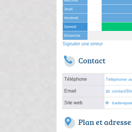
Mercredi
Jeudi
Vendredi
Samedi
Dimanche
Signaler une erreur
Contact
Téléphone
Téléphoner au
Email
contactⓐtr
Site web
traderepair
Plan et adresse