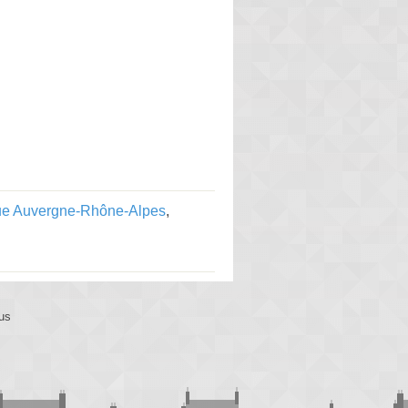
que Auvergne-Rhône-Alpes
,
us