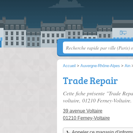
Accueil
>
Auvergne-Rhône-Alpes
>
Ain
Trade Repair
Cette fiche présente "Trade Rep
voltaire
, 01210 Ferney-Voltaire.
39 avenue Voltaire
01210 Ferney-Voltaire
📞 Appeler ce magasin d'inform