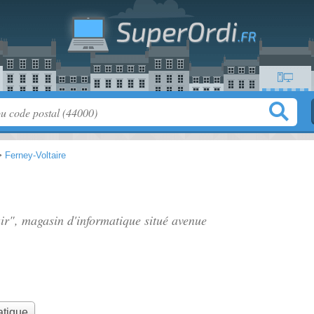
>
Ferney-Voltaire
air", magasin d'informatique situé
avenue
atique