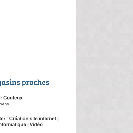
asins proches
r Gouteux
Moëns
r : Création site internet |
formatique | Vidéo