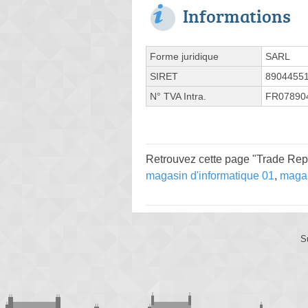
Informations
Forme juridique
SARL
SIRET
8904455
N° TVA Intra.
FR07890
Retrouvez cette page "Trade Repa
magasin d'informatique 01
,
magas
S