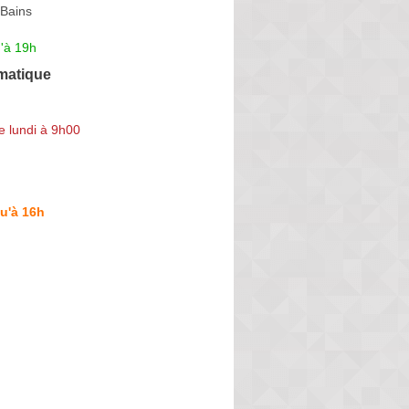
-Bains
'à 19h
matique
e lundi à 9h00
u'à 16h