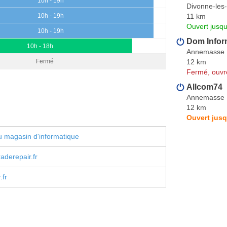
10h - 19h
Divonne-les
11 km
10h - 19h
Ouvert jusqu
10h - 19h
Dom Infor
10h - 18h
Annemasse
12 km
Fermé
Fermé, ouvr
Allcom74
Annemasse
12 km
Ouvert jusq
 magasin d'informatique
aderepair.fr
.fr