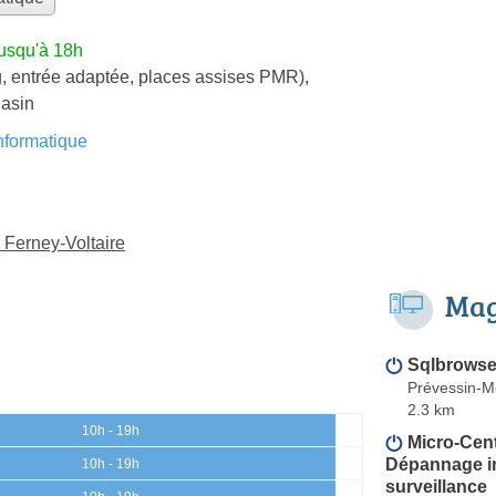
jusqu'à 18h
, entrée adaptée, places assises PMR)
,
gasin
formatique
 Ferney-Voltaire
Mag
Sqlbrowse
Prévessin-
2.3 km
10h - 19h
Micro-Cente
Dépannage in
10h - 19h
surveillance