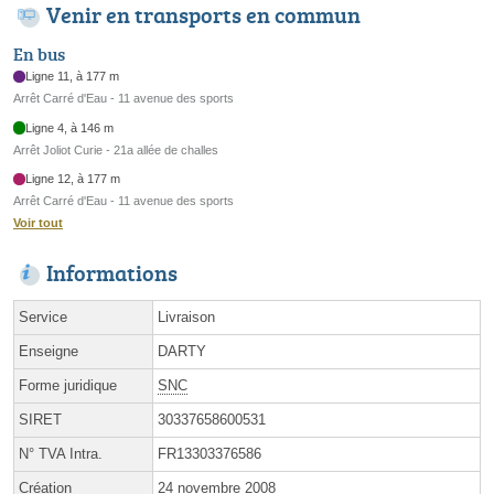
Venir en transports en commun
En bus
Ligne 11, à 177 m
Arrêt Carré d'Eau - 11 avenue des sports
Ligne 4, à 146 m
Arrêt Joliot Curie - 21a allée de challes
Ligne 12, à 177 m
Arrêt Carré d'Eau - 11 avenue des sports
Voir tout
Informations
Service
Livraison
Enseigne
DARTY
Forme juridique
SNC
SIRET
30337658600531
N° TVA Intra.
FR13303376586
Création
24 novembre 2008