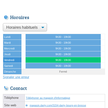
Horaires
Lundi
9h30 - 19h30
Mardi
9h30 - 19h30
Mercredi
9h30 - 19h30
Jeudi
9h30 - 19h30
Vendredi
9h30 - 19h30
Samedi
9h30 - 19h30
Dimanche
Fermé
Signaler une erreur
Contact
Téléphone
Téléphoner au magasin d'informatique
Site web
magasin.darty.com/3154-darty-bourg-en-bresse