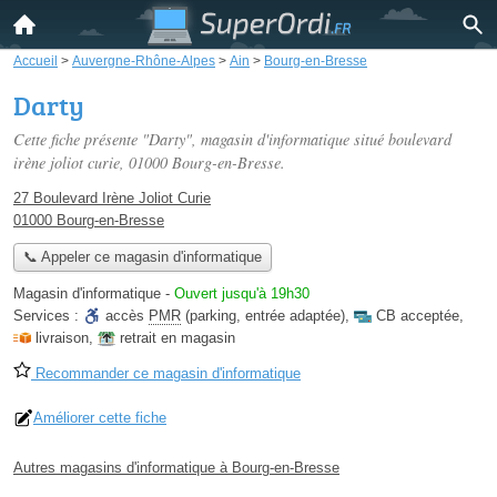
Accueil
>
Auvergne-Rhône-Alpes
>
Ain
>
Bourg-en-Bresse
Darty
Cette fiche présente "Darty", magasin d'informatique situé
boulevard
irène joliot curie
, 01000 Bourg-en-Bresse.
27 Boulevard Irène Joliot Curie
01000 Bourg-en-Bresse
📞 Appeler ce magasin d'informatique
Magasin d'informatique
-
Ouvert jusqu'à 19h30
Services :
accès
PMR
(parking, entrée adaptée)
,
CB acceptée
,
livraison
,
retrait en magasin
Recommander ce magasin d'informatique
Améliorer cette fiche
Autres magasins d'informatique à Bourg-en-Bresse