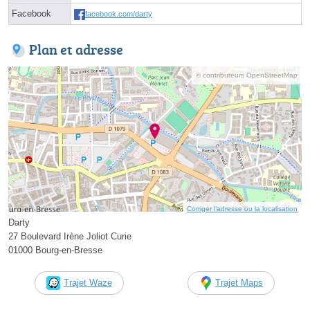
Facebook
facebook.com/darty
Plan et adresse
© contributeurs OpenStreetMap
Corriger l’adresse ou la localisation
Darty
27 Boulevard Irène Joliot Curie
01000 Bourg-en-Bresse
Trajet Waze
Trajet Maps