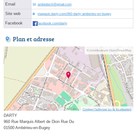
Email
ambettechⓐgmail.com
Site web
magasin.darty.com/360-darty-amberieu-en-bugey
Facebook
facebook.com/darty
Plan et adresse
© contributeurs OpenStreetMap
Corriger l’adresse ou la localisation
DARTY
960 Rue Marquis Albert de Dion Rue Du
01500 Ambérieu-en-Bugey